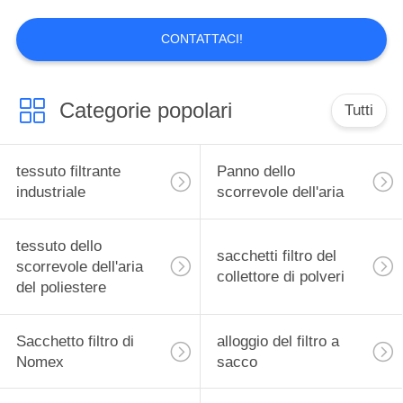
riconosciuti e approvati dagli utenti di tutto il
mondo. Settori dei filtri a sacco per polveri
CONTATTACI!
Produciamo i sacchi filtranti per ...
Categorie popolari
Tutti
tessuto filtrante
Panno dello
industriale
scorrevole dell'aria
tessuto dello
sacchetti filtro del
scorrevole dell'aria
collettore di polveri
del poliestere
Sacchetto filtro di
alloggio del filtro a
Nomex
sacco