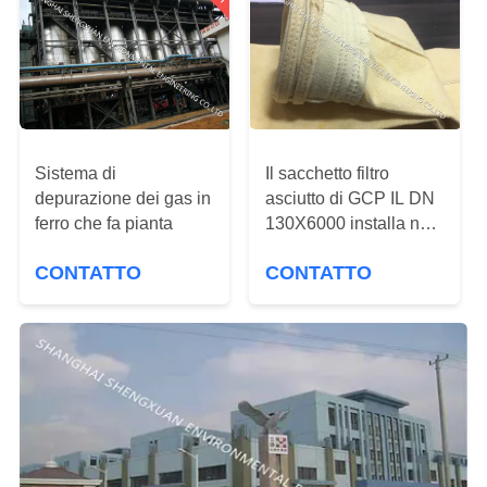
CONTROLLO
DI
QUALITÀ
CONTATTICI
Sistema di
Il sacchetto filtro
depurazione dei gas in
asciutto di GCP IL DN
RICHIEDA
ferro che fa pianta
130X6000 installa nel
UNA
silo della polvere
CONTATTO
CONTATTO
CITAZIONE
MAPPA
DEL
SITO