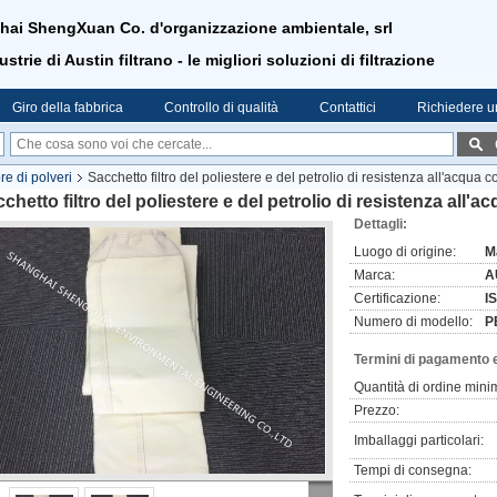
ai ShengXuan Co. d'organizzazione ambientale, srl
strie di Austin filtrano - le migliori soluzioni di filtrazione
Giro della fabbrica
Controllo di qualità
Contattici
Richiedere u
ore di polveri
Sacchetto filtro del poliestere e del petrolio di resistenza all'acqua c
chetto filtro del poliestere e del petrolio di resistenza all'a
Dettagli:
Luogo di origine:
M
Marca:
A
Certificazione:
I
Numero di modello:
P
Termini di pagamento 
Quantità di ordine mini
Prezzo:
Imballaggi particolari:
Tempi di consegna: