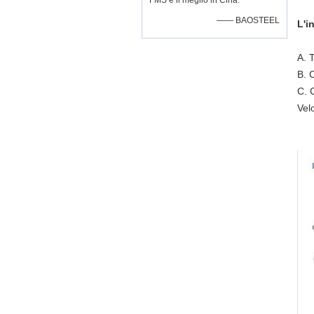
FMS è il meglio in Cina.
—— BAOSTEEL
L'i
A. 
B. 
C. 
Velo