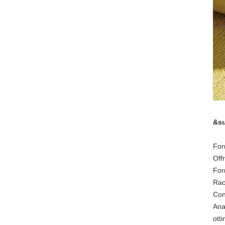
&su
For
Off
For
Rac
Cont
Anal
ott