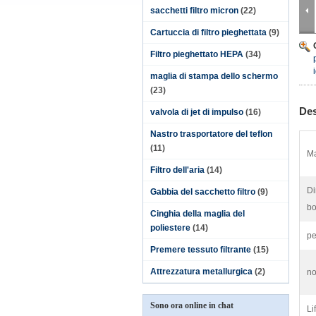
sacchetti filtro micron
(22)
Cartuccia di filtro pieghettata
(9)
Filtro pieghettato HEPA
(34)
maglia di stampa dello schermo
(23)
Des
valvola di jet di impulso
(16)
Nastro trasportatore del teflon
(11)
Ma
Filtro dell'aria
(14)
Di
Gabbia del sacchetto filtro
(9)
bo
Cinghia della maglia del
poliestere
(14)
pe
Premere tessuto filtrante
(15)
Attrezzatura metallurgica
(2)
n
Sono ora online in chat
Li