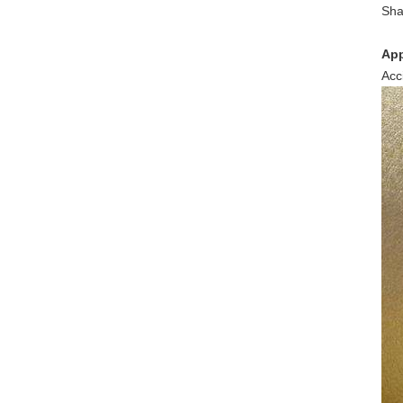
Sha
App
Acc