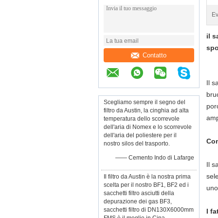
Ev
il 
spo
Contatto
Il s
bru
Scegliamo sempre il segno del
por
filtro da Austin, la cinghia ad alta
amp
temperatura dello scorrevole
dell'aria di Nomex e lo scorrevole
dell'aria del poliestere per il
Com
nostro silos del trasporto.
—— Cemento Indo di Lafarge
Il 
sel
Il filtro da Austin è la nostra prima
scelta per il nostro BF1, BF2 ed i
uno
sacchetti filtro asciutti della
depurazione dei gas BF3,
sacchetti filtro di DN130X6000mm
I f