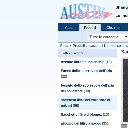
Shangh
Le indu
Casa
Prodotti
Circa noi
Casa
Prodotti
sacchetti filtro del collett
Sac
Tutti i prodotti
tessuto filtrante industriale
(18)
Panno dello scorrevole dell'aria
(22)
tessuto dello scorrevole dell'aria
del poliestere
(30)
sacchetti filtro del collettore di
polveri
(55)
Sacchetto filtro di Nomex
(13)
alloggio del filtro a sacco
(35)