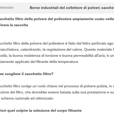
Borse industriali del collettore di polveri
sacchet
idenziare:
,
sacchetto filtro della polvere del poliestere ampiamente usato nell
lvera la raccolta
acchetto filtro della polvere del poliestere è fatto dal feltro perforato ag
ciacchiatura, calandrando, la regolazione del calore. Questo materiale ha
osità, la buona resistenza di torsione e buona permeabilità all'aria, è 
iamente applicato del filtrante della temperatura.
e scegliere il sacchetto filtro?
sacchetto filtro svolge un ruolo chiave nel processo di polvere-pulizia, i
ezione del filtro, che dovrebbe essere basata sulla sua prestazione e s
 schema razionale ed ottimizzato.
attori quel colpire la selezione del corpo filtrante