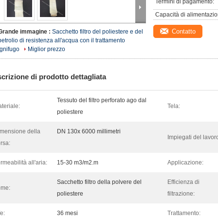
Termini di pagamento:
Capacità di alimentazio
Contatto
Grande immagine :
Sacchetto filtro del poliestere e del
petrolio di resistenza all'acqua con il trattamento
ignifugo
Miglior prezzo
crizione di prodotto dettagliata
Tessuto del filtro perforato ago dal
teriale:
Tela:
poliestere
mensione della
DN 130x 6000 millimetri
Impiegati del lavoro
rsa:
rmeabilità all'aria:
15-30 m3/m2.m
Applicazione:
Sacchetto filtro della polvere del
Efficienza di
ome:
poliestere
filtrazione:
fe:
36 mesi
Trattamento: