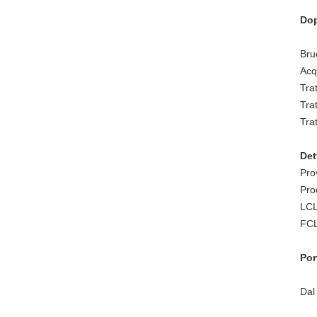
Dop
Bru
Acq
Tra
Tra
Tra
Det
Pro
Prod
LCL
FCL
Por
Dal