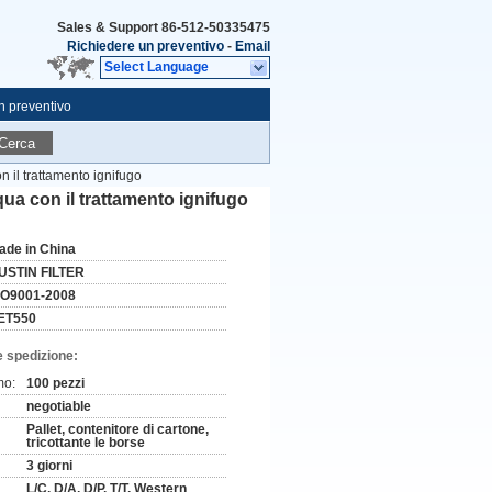
Sales & Support
86-512-50335475
Richiedere un preventivo
-
Email
Select Language
n preventivo
Cerca
on il trattamento ignifugo
cqua con il trattamento ignifugo
ade in China
USTIN FILTER
SO9001-2008
ET550
e spedizione:
mo:
100 pezzi
negotiable
Pallet, contenitore di cartone,
tricottante le borse
3 giorni
L/C, D/A, D/P, T/T, Western