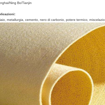
nghai/Ning Bo/Tianjin
licazioni:
iaio, metallurgia, cemento, nero di carbonio, potere termico, miscelazione