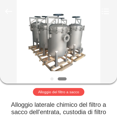
Environmental
Engineering
Co.,LTD.
All
Rights
Reserved.
Developed
by
CASA
ECER
PRODOTTI
CIRCA
NOI
GIRO
DELLA
Alloggio del filtro a sacco
FABBRICA
Alloggio laterale chimico del filtro a
sacco dell'entrata, custodia di filtro