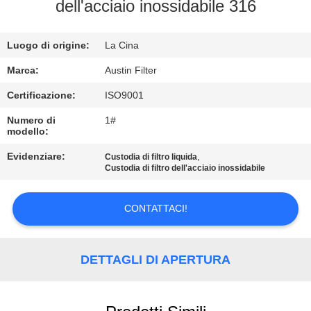
CONTROLLO
dell'acciaio inossidabile 316
DI
Luogo di origine:
La Cina
QUALITÀ
Marca:
Austin Filter
CONTATTICI
Certificazione:
ISO9001
Numero di
1#
modello:
RICHIEDA
UNA
Evidenziare:
,
Custodia di filtro liquida
Custodia di filtro dell'acciaio inossidabile
CITAZIONE
CONTATTACI!
MAPPA
DEL
DETTAGLI DI APERTURA
SITO