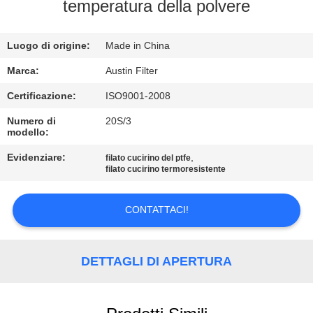
CONTROLLO
temperatura della polvere
DI
Luogo di origine:
Made in China
QUALITÀ
Marca:
Austin Filter
CONTATTICI
Certificazione:
ISO9001-2008
Numero di
20S/3
modello:
RICHIEDA
UNA
Evidenziare:
,
filato cucirino del ptfe
filato cucirino termoresistente
CITAZIONE
CONTATTACI!
MAPPA
DEL
DETTAGLI DI APERTURA
SITO