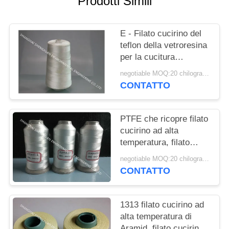
Prodotti Simili
PRIVACY
POLICY
E - Filato cucirino del
teflon della vetroresina
per la cucitura
industriale ad alta
negotiable MOQ:20 chilogrammi
temperatura della
CONTATTO
borsa di polvere
PTFE che ricopre filato
cucirino ad alta
temperatura, filato
cucirino della
negotiable MOQ:20 chilogrammi
vetroresina liscia
CONTATTO
1313 filato cucirino ad
alta temperatura di
Aramid, filato cucirino