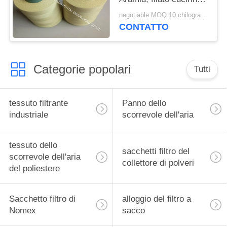
bianco di
negotiable MOQ:10 chilogrammi
restringimento basso
CONTATTO
Categorie popolari
Tutti
tessuto filtrante
Panno dello
industriale
scorrevole dell'aria
tessuto dello
sacchetti filtro del
scorrevole dell'aria
collettore di polveri
del poliestere
Sacchetto filtro di
alloggio del filtro a
Nomex
sacco