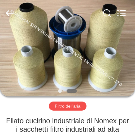
Engineering
Co.,LTD.
All
Rights
Reserved.
Developed
by
ECER
CASA
PRODOTTI
CIRCA
NOI
GIRO
DELLA
Filtro dell'aria
FABBRICA
Filato cucirino industriale di Nomex per
i sacchetti filtro industriali ad alta