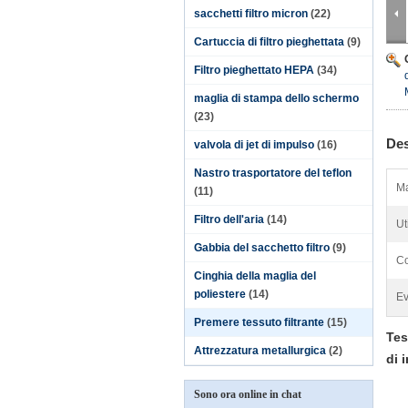
sacchetti filtro micron
(22)
Cartuccia di filtro pieghettata
(9)
Filtro pieghettato HEPA
(34)
maglia di stampa dello schermo
(23)
Des
valvola di jet di impulso
(16)
Nastro trasportatore del teflon
Ma
(11)
Filtro dell'aria
(14)
Ut
Gabbia del sacchetto filtro
(9)
Co
Cinghia della maglia del
poliestere
(14)
Ev
Premere tessuto filtrante
(15)
Tes
Attrezzatura metallurgica
(2)
di 
Sono ora online in chat