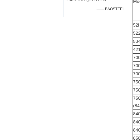
FMS è il meglio in Cina.
Mod
—— BAOSTEEL
52l
52
53
42
70
70
70
750
750
75
(8
84
84
84
85