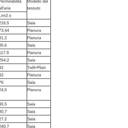
Permeabilità
Modello del
all'aria
tessuto
L/m2.s
216,5
Saia
73,44
Pianura
41,2
Pianura
85,6
Saia
117,9
Pianura
254,2
Saia
82
Twill+Plain
42
Pianura
76
Saia
24,5
Pianura
45,5
Saia
40,7
Saia
27,2
Saia
240,7
Saia