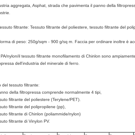
ustria aggregata, Asphat, strada che pavimenta il panno della filtropressa
strie.
essuto filtrante: Tessuto filtrante del poliestere, tessuto filtrante del poli
orma di peso: 250g/sqm - 900 g/sq m. Faccia per ordinare inoltre è ac
l PA/nylon/il tessuto filtrante monofilamento di Chinlon sono ampiamente 
ropressa dell'industria del minerale di ferro.
 del tessuto filtrante:
panno della filtropressa comprende normalmente 4 tipi,
suto filtrante del poliestere (Terylene/PET).
uto filtrante del polipropilene (pp),
suto filtrante di Chinlon (poliammide/nylon)
uto filtrante di Vinylon PV.