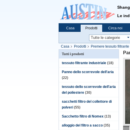
Shangh
Le indu
Casa
Prodotti
Circa noi
Casa
Prodotti
Premere tessuto filtrante
Pan
Tutti i prodotti
tessuto filtrante industriale
(18)
Panno dello scorrevole dell'aria
(22)
tessuto dello scorrevole dell'aria
del poliestere
(30)
sacchetti filtro del collettore di
polveri
(55)
Sacchetto filtro di Nomex
(13)
alloggio del filtro a sacco
(35)