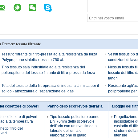
ù Premere tessuto filtrante
Tessuto filtrante di filtro-pressa ad alta resistenza da forza
Vestiti tessuti pp 
Polyproplene sintetico tessuto 750 ab
condizioni di lavo
Tipo tessuto saia industriale ad alta resistenza del
Nessun tessuto fil
polipropilene del tessuto filtrante di filtro-pressa da forza
tessuto del filtro
fanghi
Tela del tessuto della filtropressa di industria chimica per il
Resistente agli'aci
solido - attrezzatura di separazione del gas
polipropilene per
del collettore di polveri
Panno dello scorrevole dell'aria
alloggio del fil
 del collettore di polveri
Tipo tessuto poliestere panno
Progettazione 
 ad alta temperatura
DN 76mm dello scorrevole
inossidabile d
dell'aria con un rivestimento
custodia di filt
etto filtro del
laterale dell'unità di
stridenti dell
lveri
elaborazione di giallo
utensile