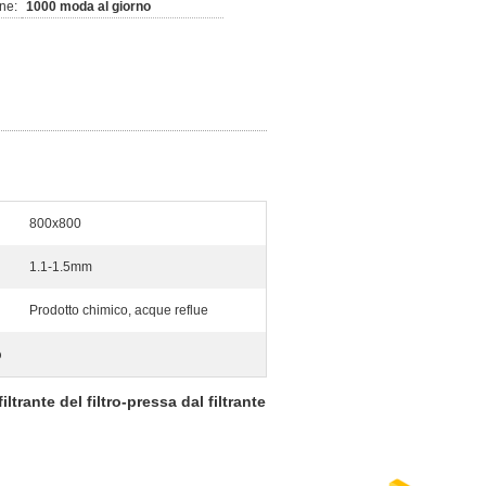
ne:
1000 moda al giorno
800x800
1.1-1.5mm
Prodotto chimico, acque reflue
p
trante del filtro-pressa dal filtrante