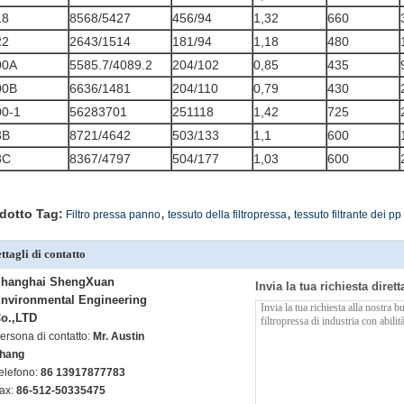
18
8568/5427
456/94
1,32
660
22
2643/1514
181/94
1,18
480
00A
5585.7/4089.2
204/102
0,85
435
00B
6636/1481
204/110
0,79
430
00-1
56283701
251118
1,42
725
8B
8721/4642
503/133
1,1
600
8C
8367/4797
504/177
1,03
600
,
,
dotto Tag:
Filtro pressa panno
tessuto della filtropressa
tessuto filtrante dei pp
ttagli di contatto
hanghai ShengXuan
Invia la tua richiesta diret
nvironmental Engineering
o.,LTD
ersona di contatto:
Mr. Austin
hang
elefono:
86 13917877783
ax:
86-512-50335475