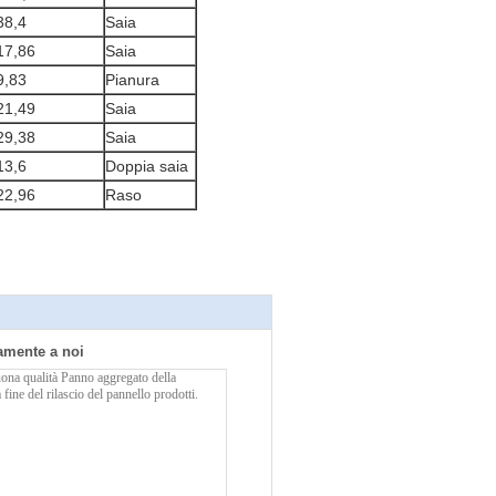
38,4
Saia
17,86
Saia
9,83
Pianura
21,49
Saia
29,38
Saia
13,6
Doppia saia
22,96
Raso
tamente a noi