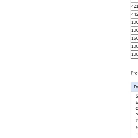
42
44
10
10
15
10
10
Pro
De
S
E
C
P
Z
T
F