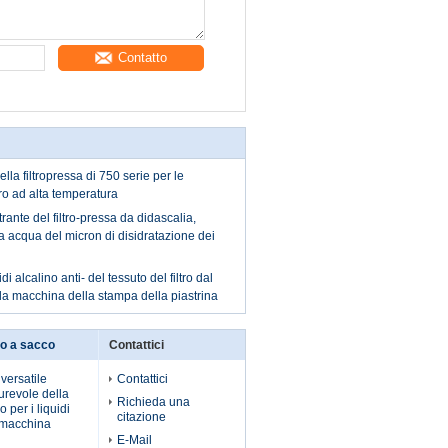
Contatto
della filtropressa di 750 serie per le
ro ad alta temperatura
trante del filtro-pressa da didascalia,
 da acqua del micron di disidratazione dei
di alcalino anti- del tessuto del filtro dal
 la macchina della stampa della piastrina
tro a sacco
Contattici
versatile
Contattici
urevole della
Richieda una
ro per i liquidi
citazione
a macchina
E-Mail