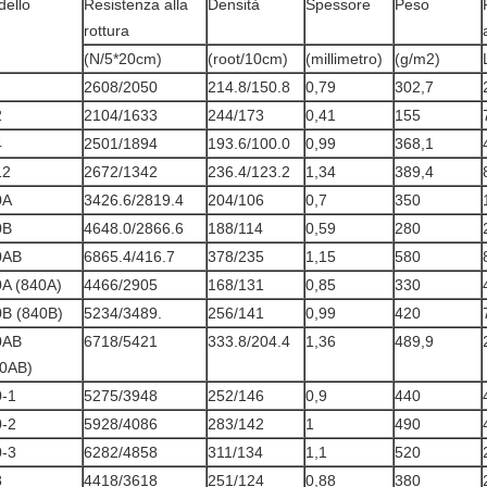
ello
Resistenza alla
Densità
Spessore
Peso
rottura
(N/5*20cm)
(root/10cm)
(millimetro)
(g/m2)
2608/2050
214.8/150.8
0,79
302,7
2
2104/1633
244/173
0,41
155
4
2501/1894
193.6/100.0
0,99
368,1
12
2672/1342
236.4/123.2
1,34
389,4
0A
3426.6/2819.4
204/106
0,7
350
0B
4648.0/2866.6
188/114
0,59
280
0AB
6865.4/416.7
378/235
1,15
580
A (840A)
4466/2905
168/131
0,85
330
B (840B)
5234/3489.
256/141
0,99
420
0AB
6718/5421
333.8/204.4
1,36
489,9
40AB)
0-1
5275/3948
252/146
0,9
440
0-2
5928/4086
283/142
1
490
0-3
6282/4858
311/134
1,1
520
8
4418/3618
251/124
0,88
380