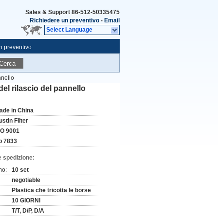
Sales & Support
86-512-50335475
Richiedere un preventivo
-
Email
Select Language
n preventivo
Cerca
nnello
del rilascio del pannello
ade in China
stin Filter
SO 9001
p 7833
e spedizione:
mo:
10 set
negotiable
Plastica che tricotta le borse
10 GIORNI
T/T, D/P, D/A