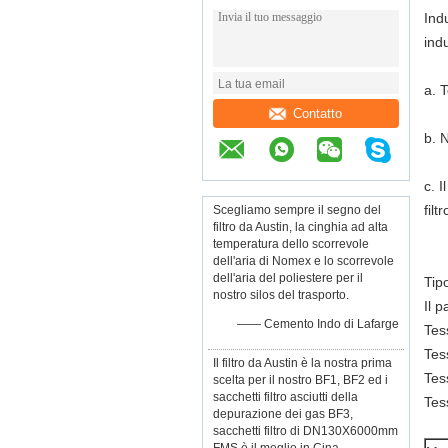
Ind
indu
a.
T
Contatto
b.
N
c.
I
filt
Scegliamo sempre il segno del
filtro da Austin, la cinghia ad alta
temperatura dello scorrevole
dell'aria di Nomex e lo scorrevole
dell'aria del poliestere per il
Tipo
nostro silos del trasporto.
Il 
—— Cemento Indo di Lafarge
Tes
Tess
Il filtro da Austin è la nostra prima
Tes
scelta per il nostro BF1, BF2 ed i
sacchetti filtro asciutti della
Tess
depurazione dei gas BF3,
sacchetti filtro di DN130X6000mm