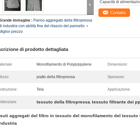
Capacità di alimentazio
Contatto
Grande immagine :
Panno aggregato della filtropressa
di industria con abilità fine del rilascio del pannello
Miglior prezzo
crizione di prodotto dettagliata
teriale:
Monofilamento di Polyprppylene
Dimensioni:
ilizzo:
piatto della filtropressa
Spessore:
struzione:
Tela
Applicazione:
tessuto della filtropressa
tessuto filtrante dei p
idenziare:
,
suti aggregati del filtro in tessuto del monofilamento del tessuto fil
industria