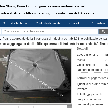
ai ShengXuan Co. d'organizzazione ambientale, srl
strie di Austin filtrano - le migliori soluzioni di filtrazione
Giro della fabbrica
Controllo di qualità
Contattici
Richiedere u
Panno aggregato della filtropressa di industria con abilità fine del rilascio del pa
no aggregato della filtropressa di industria con abilità fine 
Dettagli:
Luogo di origine:
M
Marca:
Au
Certificazione:
I
Numero di modello:
P
Termini di pagamento 
Quantità di ordine mini
Prezzo:
Imballaggi particolari:
Tempi di consegna:
Termini di pagamento: