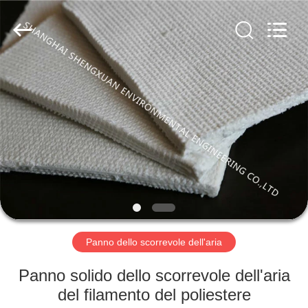
Environmental
Engineering
Co.,LTD.
All
Rights
Reserved.
Developed
by
CASA
ECER
PRODOTTI
CIRCA
NOI
GIRO
DELLA
Panno dello scorrevole dell'aria
FABBRICA
Panno solido dello scorrevole dell'aria
del filamento del poliestere