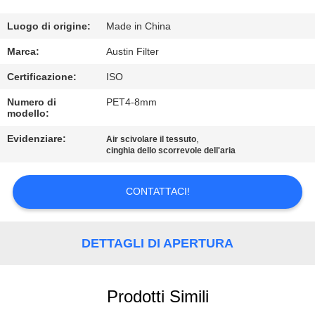
CONTROLLO
DI
Luogo di origine:
Made in China
QUALITÀ
Marca:
Austin Filter
Certificazione:
ISO
CONTATTICI
Numero di
PET4-8mm
modello:
RICHIEDA
Evidenziare:
,
Air scivolare il tessuto
cinghia dello scorrevole dell'aria
UNA
CITAZIONE
CONTATTACI!
MAPPA
DETTAGLI DI APERTURA
DEL
SITO
Prodotti Simili