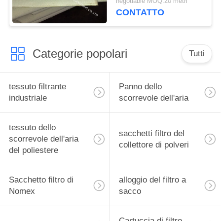
negotiable MOQ:20 metri
DOMESTICO per il
CONTATTO
sistema di scarico del
camion del silo
Categorie popolari
Tutti
tessuto filtrante
Panno dello
industriale
scorrevole dell'aria
tessuto dello
sacchetti filtro del
scorrevole dell'aria
collettore di polveri
del poliestere
Sacchetto filtro di
alloggio del filtro a
Nomex
sacco
Cartuccia di filtro