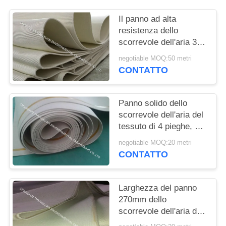
PRIVACY
POLICY
Il panno ad alta
resistenza dello
scorrevole dell'aria 3-8
millimetri di spessore
negotiable MOQ:50 metri
per il trasportatore
CONTATTO
pneumatico allinea
Panno solido dello
scorrevole dell'aria del
tessuto di 4 pieghe, 4-8
millimetri di tessuto di
negotiable MOQ:20 metri
cinghia di spessore per
CONTATTO
il silo di cemento
Larghezza del panno
270mm dello
scorrevole dell'aria del
filamento dell'ANIMALE